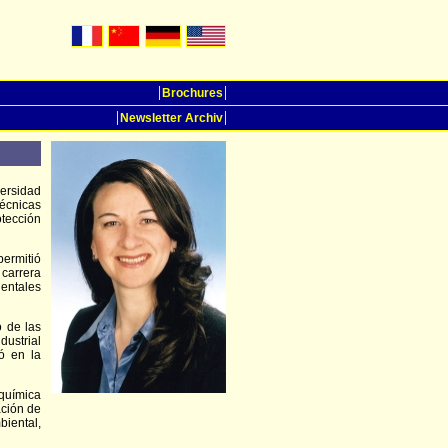
Brochures
Newsletter Archiv
versidad
écnicas
tección
permitió
carrera
ntales
o de las
dustrial
ó en la
 química
ación de
iental,