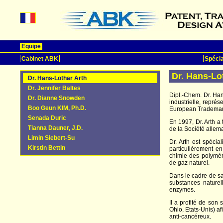
Equipe
Cabinet ABK
Spécia
Dr. Hans-Lo
Dr. Hans-Lothar Arth
Dr. Jennifer Baltes
Dipl.-Chem. Dr. Han
Dr. Dianne Snowden
industrielle, repré
Boo Geun KIM, Ph.D.
European Trademark
Senada Duric
En 1997, Dr. Arth a
Tianna Dauner, J.D.
de la Société alle
Limin Siebert-Su
Dr. Arth est spéci
Kirstin Bettin
particulièrement e
chimie des polymèr
de gaz naturel.
Dans le cadre de sa 
substances naturel
enzymes.
Il a profité de son
Ohio, Etats-Unis) 
anti-cancéreux.