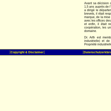
Avant sa décision 
1,5 ans auprès de l
a dirigé le départ
brevets, il était r
marque, de la mise
avec les offices des
et enfin, il était
coopération, les un
domaine.
Dr. Arth est memb
industrielle) et d
Propriété industriell
Copyright & Disclaimer
Datenschutzerklär