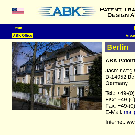
Team
ABK Office
Areas
Berlin
ABK Patent
Jasminweg 
D-14052 Ber
Germany
Tel.: +49-(
Fax: +49-(0
Fax: +49-(0
E-Mail:
mail
Internet: w