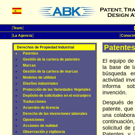
Team
La Agencia
Conocim
Patente
Derechos de Propiedad Industrial
Patentes
Gestión de la cartera de patentes
El equipo de
Marcas
la base de l
Gestión de la cartera de marcas
búsqueda e
Modelos de utilidad
actividad inv
Diseños industriales
informa so
Protección de las Variedades Vegetales
invención.
Depósito de solicitudes en el extranjero
Traducciones
Después de 
Acuerdos de licencia
patente, que
Derecho de las invenciones laborales
una colabora
Oposiciones
continuació
Acciones de nulidad
solicitud de
Observación y vigilancia
Patentes y 