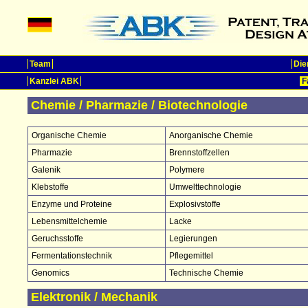
Team
Die
Kanzlei ABK
F
Chemie / Pharmazie / Biotechnologie
Organische Chemie
Anorganische Chemie
Pharmazie
Brennstoffzellen
Galenik
Polymere
Klebstoffe
Umwelttechnologie
Enzyme und Proteine
Explosivstoffe
Lebensmittelchemie
Lacke
Geruchsstoffe
Legierungen
Fermentationstechnik
Pflegemittel
Genomics
Technische Chemie
Elektronik / Mechanik