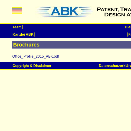
Team
Die
Kanzlei ABK
F
Brochures
Office_Profile_2015_ABK.pdf
Copyright & Disclaimer
Datenschutzerklär